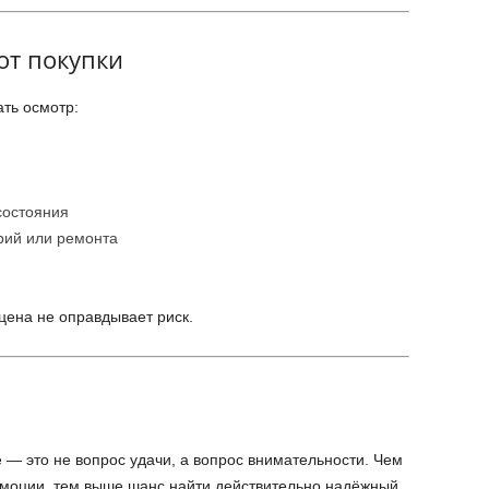
от покупки
ать осмотр:
состояния
рий или ремонта
цена не оправдывает риск.
 — это не вопрос удачи, а вопрос внимательности. Чем
эмоции, тем выше шанс найти действительно надёжный