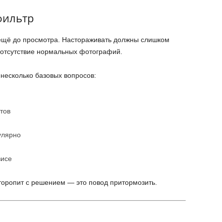
фильтр
ещё до просмотра. Настораживать должны слишком
 отсутствие нормальных фотографий.
несколько базовых вопросов:
тов
улярно
висе
торопит с решением — это повод притормозить.