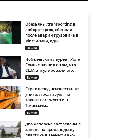
Обезьяны, transporting в
лабораторию, сбежали
после аварии грузовика в
Миссисипи, одна...
Важно
Нобелевский лауреат Уоле
Соинке заявил о том, что
США аннулировали его...
Важно
Страх перед неизвестным:
учителя реагируют на
захват Fort Worth ISD
Техасским...
Важно
Два человека застрелены в
заводе по производству
пластика в Теннесси экс-